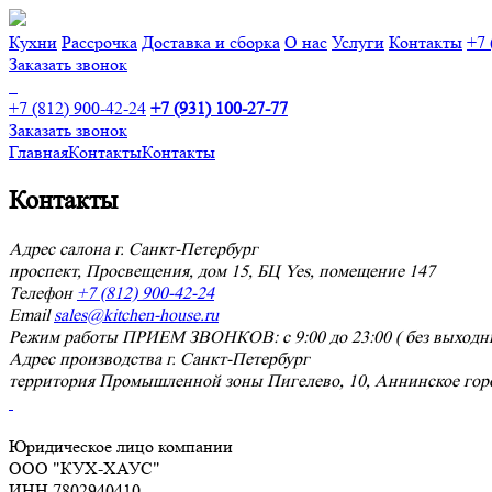
Кухни
Рассрочка
Доставка и сборка
О нас
Услуги
Контакты
+7 
Заказать звонок
+7 (812) 900-42-24
+7 (931) 100-27-77
Заказать звонок
Главная
Контакты
Контакты
Контакты
Адрес салона
г. Санкт-Петербург
проспект, Просвещения, дом 15, БЦ Yes, помещение 147
Телефон
+7 (812) 900-42-24
Email
sales@kitchen-house.ru
Режим работы
ПРИЕМ ЗВОНКОВ: с 9:00 до 23:00 ( без выходны
Адрес производства
г. Санкт-Петербург
территория Промышленной зоны Пигелево, 10, Аннинское гор
Юридическое лицо компании
ООО "КУХ-ХАУС"
ИНН 7802940410